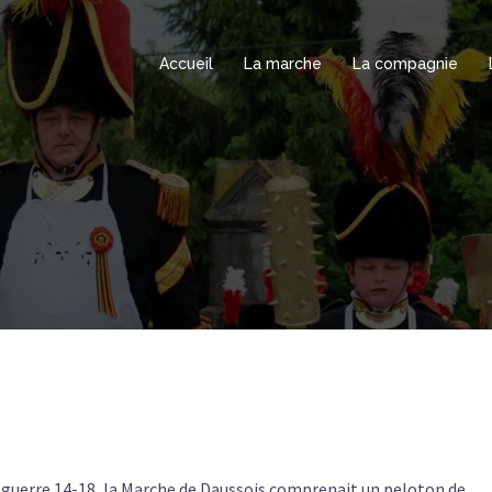
Accueil
La marche
La compagnie
 guerre 14-18, la Marche de Daussois comprenait un peloton de