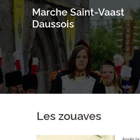
Aller
Marche Saint-Vaast
au
contenu
Daussois
Les zouaves
Après la