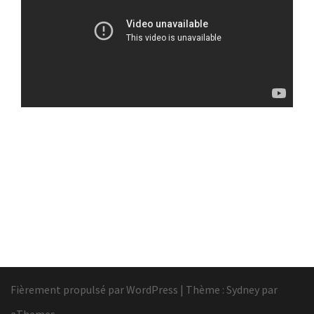
Fièrement propulsé par WordPress
|
Thème :
Sydney
par
aThemes.